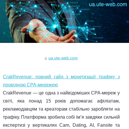
ua.ute-web.com
CrakRevenue: повний гайд з монетизації трафіку з
провідною CPA‑мережею
CrakRevenue — це одна з найвідоміших CPA‑мереж у
світі, яка понад 15 років допомагає афіліатам,
рекламодавцям та креаторам стабільно заробляти на
трафіку. Платформа зробила собі ім’я завдяки сильній
експертизі у вертикалях Cam, Dating, AI, Fansite та