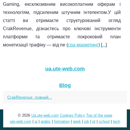
Gaming, ексклюзивним високоплатним оферам і
технологіям, підсиленим штучним інтелектом.У цій
статті ви отримаєте структурований огляд
CrakRevenue, дізнаєтесь про ключові інструменти
платформи та отримаєте покроковий план
монетизації трафіку — від пе (
cpa маркетинг
) [
...
]
ua.ute-web.com
Blog
CrakRevenue: повний...
© 2026
Ua.ute-web.com
Cookies Policy
Top of the page
ute-web.com
|
ai
|
arabic
|
formation
|
geek
|
job
|
pt
|
school
|
tech